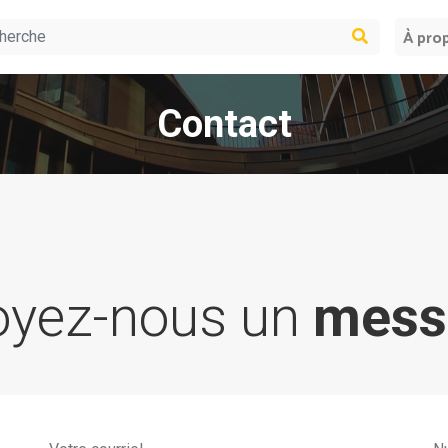
À pro
Contact
oyez-nous un
mess