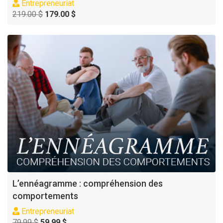
Entrepreneuriat
219.00 $
179.00 $
L’ennéagramme : compréhension des
comportements
Entrepreneuriat
79.99 $
59.99 $