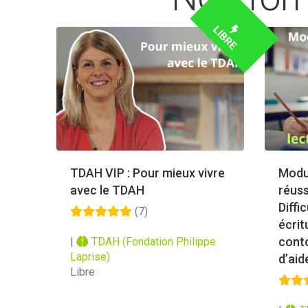
LIBRE
TDAH VIP : Pour mieux vivre
Modul
avec le TDAH
réuss
Diffi
(7)
écrit
conto
|
TDAH (Fondation Philippe
Laprise)
d’aid
Libre