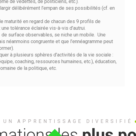
ême de vedettes, de politiciens, etc.).
élargir délibérément l’empan de ses possibilités (cf. en
de maturité en regard de chacun des 9 profils de
une tolérance éclairée vis-à-vis d’autrui.
de surface observables, se niche un mobile. Une
, mais néanmoins congruente et que l’ennéagramme peut
ormer).
quer à plusieurs sphères d’activités de la vie sociale :
d’équipe, coaching, ressources humaines, etc.), éducation,
domaine de la politique, etc.
UN APPRENTISSAGE DIVERSIFIÉ
mations les
plus po