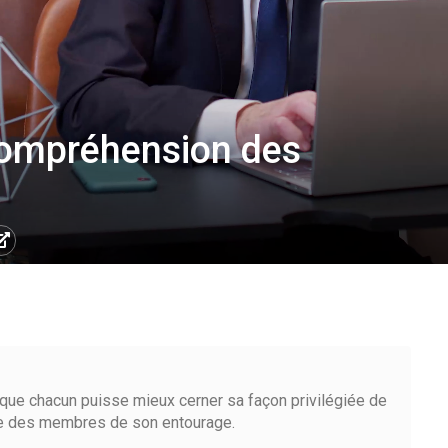
ompréhension des
 que chacun puisse mieux cerner sa façon privilégiée de
lle des membres de son entourage.