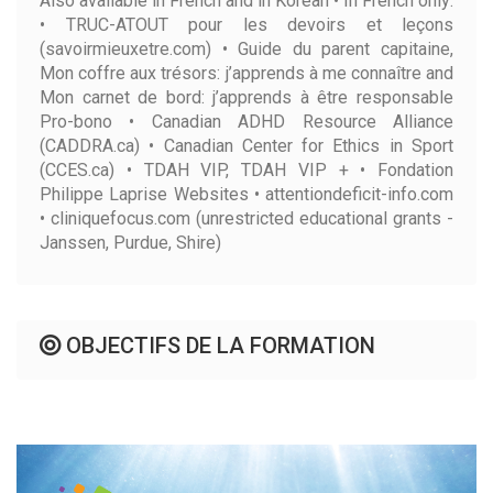
Also available in French and in Korean • In French only:
• TRUC-ATOUT pour les devoirs et leçons
(savoirmieuxetre.com) • Guide du parent capitaine,
Mon coffre aux trésors: j’apprends à me connaître and
Mon carnet de bord: j’apprends à être responsable
Pro-bono • Canadian ADHD Resource Alliance
(CADDRA.ca) • Canadian Center for Ethics in Sport
(CCES.ca) • TDAH VIP, TDAH VIP + • Fondation
Philippe Laprise Websites • attentiondeficit-info.com
• cliniquefocus.com (unrestricted educational grants -
Janssen, Purdue, Shire)
OBJECTIFS DE LA FORMATION