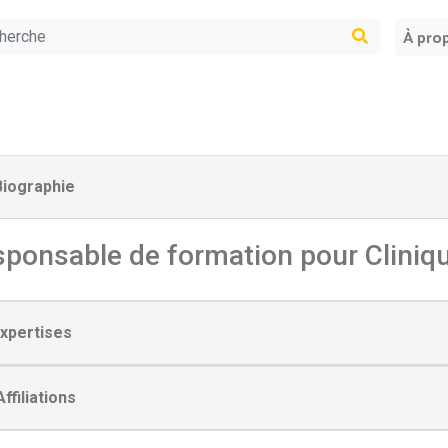
À pro
iographie
ponsable de formation pour
Cliniq
xpertises
ffiliations