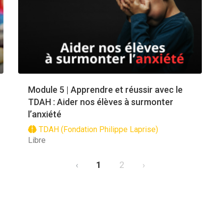
Module 5 | Apprendre et réussir avec le
TDAH : Aider nos élèves à surmonter
l’anxiété
TDAH (Fondation Philippe Laprise)
Libre
‹
1
2
›