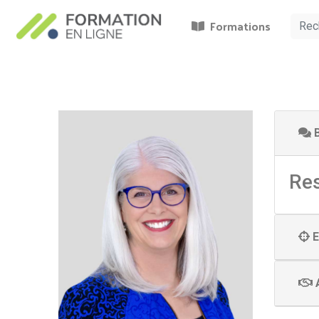
Formations
B
Res
E
A