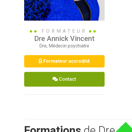
FORMATEUR
Dre Annick
Vincent
Dre, Médecin psychiatre
Formateur accredité
Contact
Formations
de Dre An